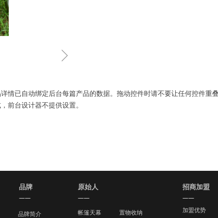
ꁇ
品详情已自动绑定后台每篇产品的数据。拖动控件时请不要让任何控件重
式，前台设计器不提供设置。
品牌
原始人
招商加盟
——
——
——
加盟优势
帐篷天幕
置物收纳
品牌简介