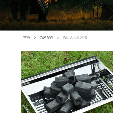
首页
ꄲ
烧烤配件
ꄲ
原始人无烟木炭