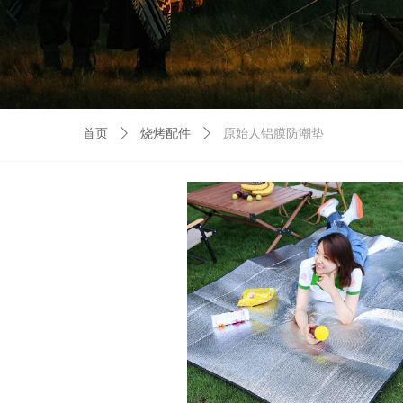
首页
ꄲ
烧烤配件
ꄲ
原始人铝膜防潮垫