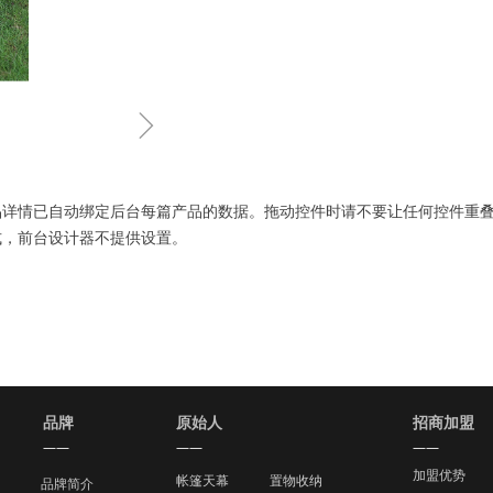
ꁇ
品详情已自动绑定后台每篇产品的数据。拖动控件时请不要让任何控件重
式，前台设计器不提供设置。
品牌
原始人
招商加盟
——
——
——
加盟优势
帐篷天幕
置物收纳
品牌简介