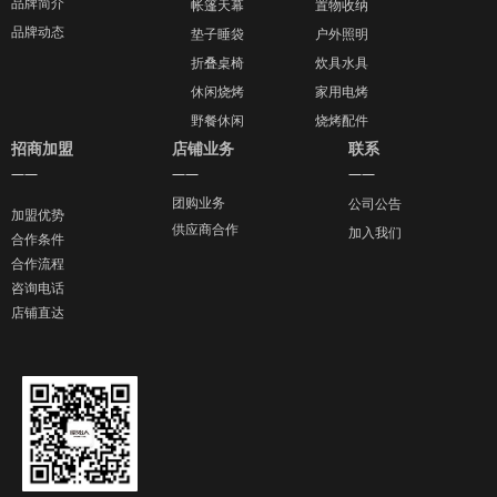
品牌简介
帐篷天幕
置物收纳
品牌动态
垫子睡袋
户外照明
折叠桌椅
炊具水具
休闲烧烤
家用电烤
野餐休闲
烧烤配件
招商加盟
店铺业务
联系
——
——
——
团购业务
公司公告
加盟优势
供应商合作
加入我们
合作条件
合作流程
咨询电话
店铺直达