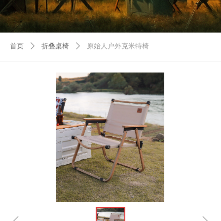
首页
ꄲ
折叠桌椅
ꄲ
原始人户外克米特椅