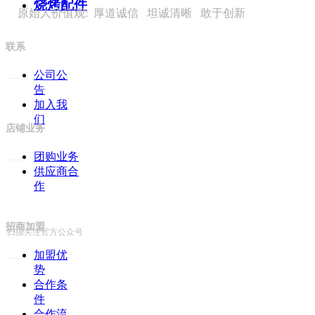
烧烤配件
原始人价值观: 厚道诚信 坦诚清晰 敢于创新
联系
公司公
——
告
加入我
们
店铺业务
团购业务
——
供应商合
作
招商加盟
扫描关注官方公众号
加盟优
——
势
合作条
件
合作流